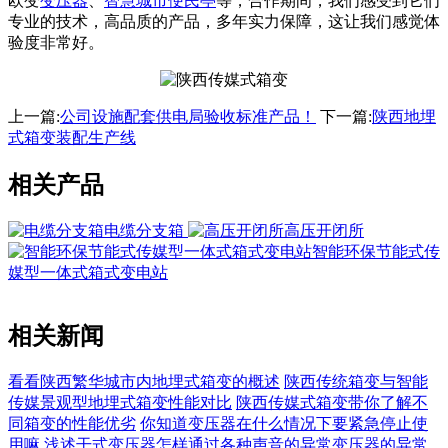
欧变
变压器
、
智慧城市便民亭
等，合作期间，我们感受到它们
专业的技术，高品质的产品，多年实力保障，这让我们感觉体
验度非常好。
上一篇:
公司设施配套供电局验收标准产品！
下一篇:
陕西地埋
式箱变装配生产线
相关产品
电缆分支箱
高压开闭所
智能环保节能式传
媒型一体式箱式变电站
相关新闻
看看陕西繁华城市内地埋式箱变的概述
陕西传统箱变与智能
传媒景观型地埋式箱变性能对比
陕西传媒式箱变带你了解不
同箱变的性能优劣
你知道变压器在什么情况下要紧急停止使
用嘛
浅述干式变压器怎样通过各种声音的异常变压器的异常