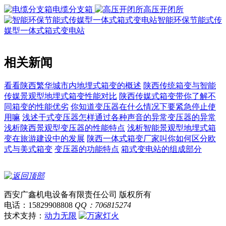
电缆分支箱
高压开闭所
智能环保节能式传
媒型一体式箱式变电站
相关新闻
看看陕西繁华城市内地埋式箱变的概述
陕西传统箱变与智能
传媒景观型地埋式箱变性能对比
陕西传媒式箱变带你了解不
同箱变的性能优劣
你知道变压器在什么情况下要紧急停止使
用嘛
浅述干式变压器怎样通过各种声音的异常变压器的异常
浅析陕西景观型变压器的性能特点
浅析智能景观型地埋式箱
变在旅游建设中的发展
陕西一体式箱变厂家叫你如何区分欧
式与美式箱变
变压器的功能特点
箱式变电站的组成部分
西安广鑫机电设备有限责任公司 版权所有
电话：15829908808
QQ：706815274
技术支持：
动力无限